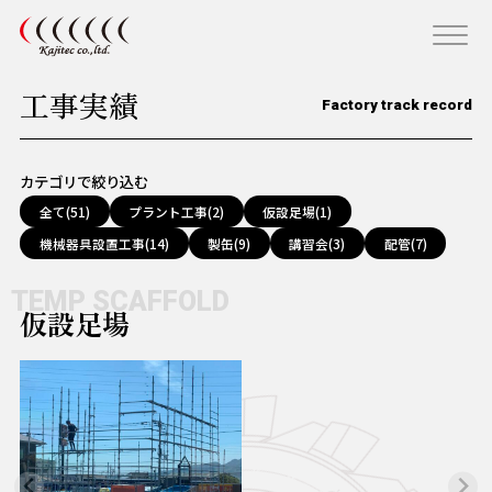
工事実績
Factory track record
カテゴリで絞り込む
全て
(51)
プラント工事
(2)
仮設足場
(1)
機械器具設置工事
(14)
製缶
(9)
講習会
(3)
配管
(7)
TEMP SCAFFOLD
仮設足場