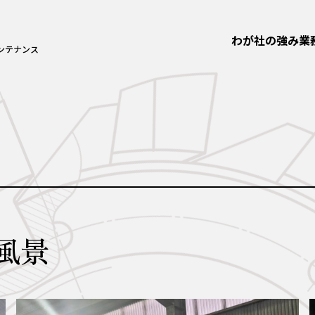
わが社の強み
業
ンテナンス
風景